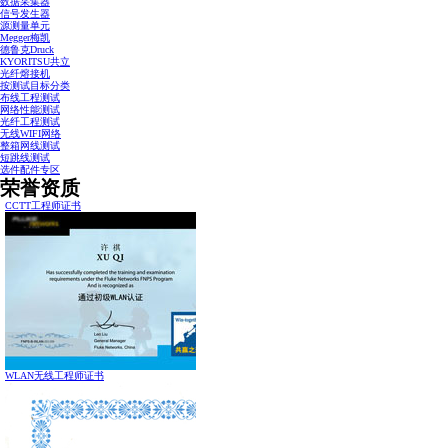
数据采集器
信号发生器
源测量单元
Megger梅凯
德鲁克Druck
KYORITSU共立
光纤熔接机
按测试目标分类
布线工程测试
网络性能测试
光纤工程测试
无线WIFI网络
整箱网线测试
短跳线测试
选件配件专区
荣誉资质