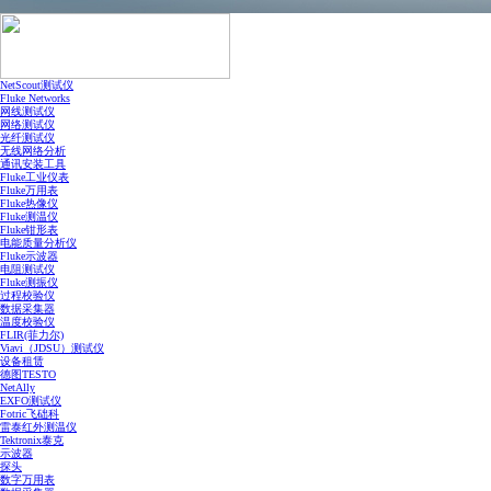
NetScout测试仪
Fluke Networks
网线测试仪
网络测试仪
光纤测试仪
无线网络分析
通讯安装工具
Fluke工业仪表
Fluke万用表
Fluke热像仪
Fluke测温仪
Fluke钳形表
电能质量分析仪
Fluke示波器
电阻测试仪
Fluke测振仪
过程校验仪
数据采集器
温度校验仪
FLIR(菲力尔)
Viavi（JDSU）测试仪
设备租赁
德图TESTO
NetAlly
EXFO测试仪
Fotric飞础科
雷泰红外测温仪
Tektronix泰克
示波器
探头
数字万用表