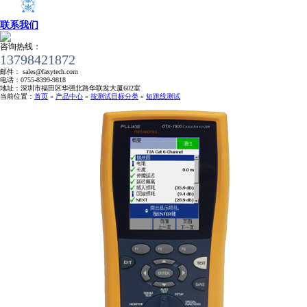
联系我们
咨询热线：
13798421872
邮件：
sales@faxytech.com
CCTT工程师证书
电话：
0755-8399-9818
地址：
深圳市福田区华强北路华联发大厦602室
当前位置：
首页
»
产品中心
»
按测试目标分类
»
短跳线测试
WLAN无线工程师证书