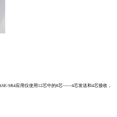
BASE-SR4应用仅使用12芯中的8芯——4芯发送和4芯接收，