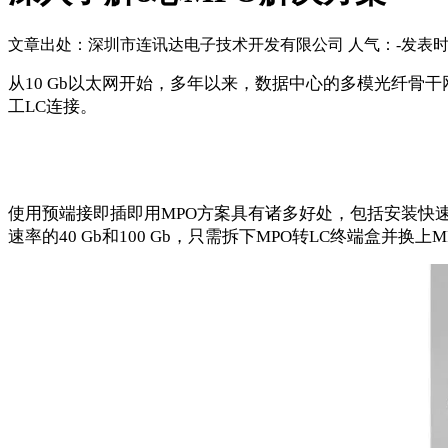
文章出处：深圳市连讯达电子技术开发有限公司
人气：
-
发表时间：
从
10 Gb
以太网开始，多年以来，数据中心的多模光纤骨干
工
LC
连接。
使用预端接即插即用
MPO
方案具有诸多好处，包括安装快
速率的
40 Gb
和
100 Gb
，只需拆下
MPO
转
LC
终端盒并换上
M