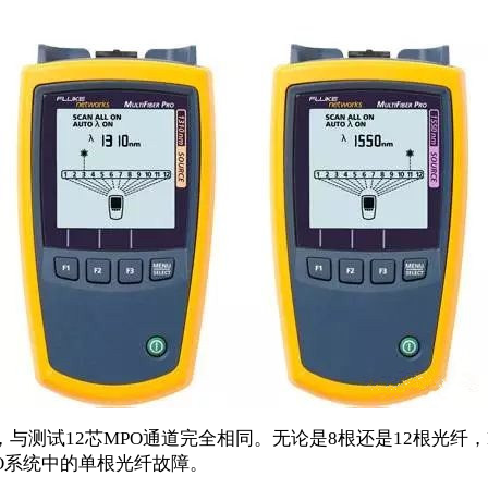
，与测试
12
芯
MPO
通道完全相同。无论是
8
根还是
12
根光纤，
O
系统中的单根光纤故障。