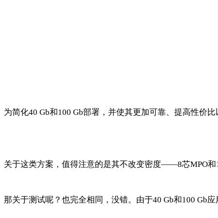
为简化
40 Gb
和
100 Gb
部署，并使其更加可靠、提高性价比
关于这类方案，值得注意的是其不改变密度
——8
芯
MPO
和
那关于测试呢？也完全相同，没错。由于
40 Gb
和
100 Gb
应