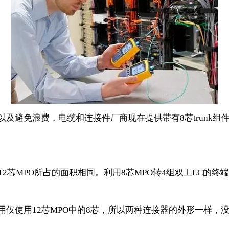
以及避免浪费，电缆和连接件厂商现在提供带有
8
芯
trunk
组
12
芯
MPO
所占的面积相同。利用
8
芯
MPO
转
4
组双工
LC
的终端
用仅使用
12
芯
MPO
中的
8
芯，所以两种连接器的外形一样，