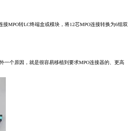
连接
MPO
转
LC
终端盒或模块，将
12
芯
MPO
连接转换为
6
组双
外一个原因，就是很容易移植到要求
MPO
连接器的、更高